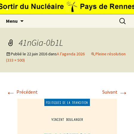
Aller
.
au
contenu
Recherc
Menu
41nGia-0b1L
Publié le
22 juin 2016
dans
A l’agenda 2026
Pleine résolution
(333 × 500)
←
→
Précédent
Suivant