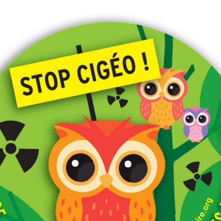
Flamanville 2016
Fukushima
FUKUSHIMA
NDDL Non aux
Hiroshima
expulsions
Nucléaire militaire
Moruroa
Santé-Travail
PESTICIDE
Tarapur Jaïtapur in India
Tchernobyl
Transition énergétique
COP21 nov.