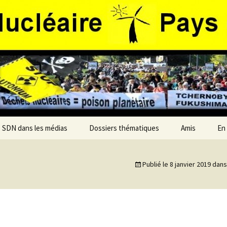
SDN dans les médias
Dossiers thématiques
Amis
En
Vœux 2019
Brennilis
Publié le
8 janvier 2019
dans
r
2018 Voeux
Contact
Déchets nucléaires
BURE CIGé
Vœux 2017
Doel Tihange in Belgia
Voeux 2016
EPR