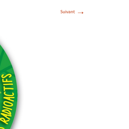
→
 +5
Suivant
S
-déc. 2015