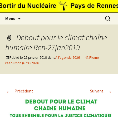
Aller
.
au
contenu
Recherc
Menu
Debout pour le climat chaîne
humaire Ren-27jan2019
Publié le
25 janvier 2019
dans
A l’agenda 2026
Pleine
résolution (679 × 960)
←
→
Précédent
Suivant