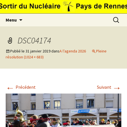
Aller
.
au
contenu
Recherc
Menu
DSC04174
Publié le
31 janvier 2019
dans
A l’agenda 2026
Pleine
résolution (1024 × 683)
←
→
Précédent
Suivant