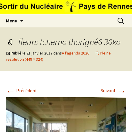
Aller
.
au
contenu
Recherc
Menu
fleurs tcherno thorigné6 30ko
Publié le
21 janvier 2017
dans
A l’agenda 2026
Pleine
résolution (448 × 324)
←
→
Précédent
Suivant