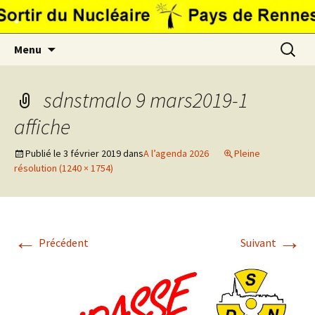
Aller
.
au
contenu
Recherc
Menu
sdnstmalo 9 mars2019-1
affiche
Publié le
3 février 2019
dans
A l’agenda 2026
Pleine
résolution (1240 × 1754)
←
→
Précédent
Suivant