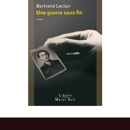
Flamanville 2016
Fukushima
FUKUSHIMA
NDDL Non aux
Hiroshima
expulsions
Nucléaire militaire
Moruroa
Santé-Travail
PESTICIDE
Tarapur Jaïtapur in India
Tchernobyl
Transition énergétique
COP21 nov.