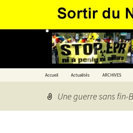
Aller
au
contenu
.
Accueil
Actualités
ARCHIVES
L’association
Voeux 2020
2019
Agir & Soutenir
Une guerre sans fin-B
2018
Nous contacte
2017
2016